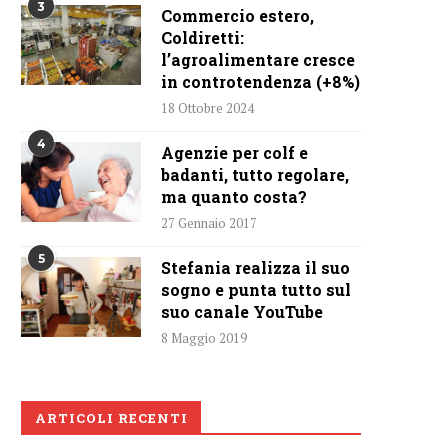
3
Commercio estero,
Coldiretti:
l’agroalimentare cresce
in controtendenza (+8%)
18 Ottobre 2024
4
Agenzie per colf e
badanti, tutto regolare,
ma quanto costa?
27 Gennaio 2017
5
Stefania realizza il suo
sogno e punta tutto sul
suo canale YouTube
8 Maggio 2019
ARTICOLI RECENTI