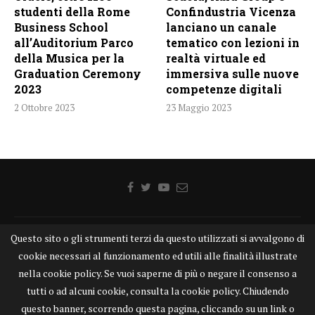
studenti della Rome
Confindustria Vicenza
Business School
lanciano un canale
all’Auditorium Parco
tematico con lezioni in
della Musica per la
realtà virtuale ed
Graduation Ceremony
immersiva sulle nuove
2023
competenze digitali
2 Ottobre 2023
23 Maggio 2023
Questo sito o gli strumenti terzi da questo utilizzati si avvalgono di
Home
Chi siamo
Disclaimer
Cookie
Contatti
cookie necessari al funzionamento ed utili alle finalità illustrate
Privacy Policy
KONGTV
nella cookie policy. Se vuoi saperne di più o negare il consenso a
KONGnews ©KONG Comunicazione s.r.l. - P.IVA: 15049871005
tutti o ad alcuni cookie, consulta la cookie policy. Chiudendo
Alcune delle foto pubblicate su KONGnews.it sono state prese da Internet,
questo banner, scorrendo questa pagina, cliccando su un link o