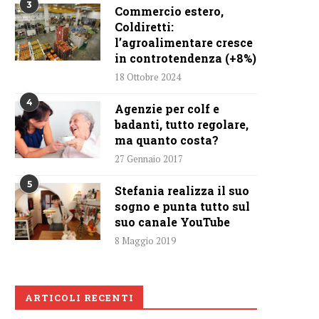
3
Commercio estero,
Coldiretti:
l’agroalimentare cresce
in controtendenza (+8%)
18 Ottobre 2024
4
Agenzie per colf e
badanti, tutto regolare,
ma quanto costa?
27 Gennaio 2017
5
Stefania realizza il suo
sogno e punta tutto sul
suo canale YouTube
8 Maggio 2019
ARTICOLI RECENTI