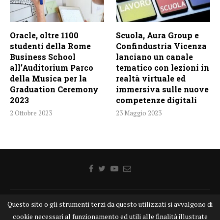
Oracle, oltre 1100
Scuola, Aura Group e
studenti della Rome
Confindustria Vicenza
Business School
lanciano un canale
all’Auditorium Parco
tematico con lezioni in
della Musica per la
realtà virtuale ed
Graduation Ceremony
immersiva sulle nuove
2023
competenze digitali
2 Ottobre 2023
23 Maggio 2023
Questo sito o gli strumenti terzi da questo utilizzati si avvalgono di
Home
Chi siamo
Disclaimer
Cookie
Contatti
cookie necessari al funzionamento ed utili alle finalità illustrate
Privacy Policy
KONGTV