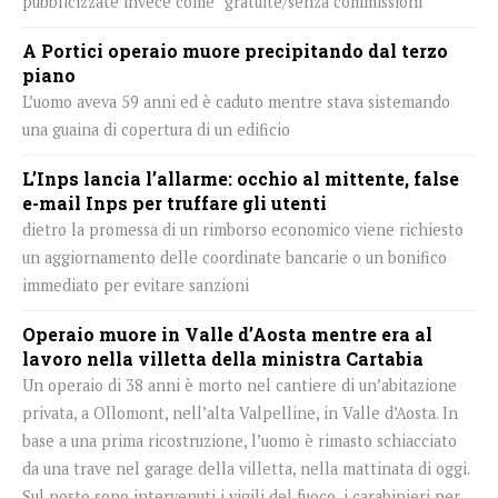
pubblicizzate invece come “gratuite/senza commissioni”
A Portici operaio muore precipitando dal terzo
piano
L’uomo aveva 59 anni ed è caduto mentre stava sistemando
una guaina di copertura di un edificio
L’Inps lancia l’allarme: occhio al mittente, false
e-mail Inps per truffare gli utenti
dietro la promessa di un rimborso economico viene richiesto
un aggiornamento delle coordinate bancarie o un bonifico
immediato per evitare sanzioni
Operaio muore in Valle d’Aosta mentre era al
lavoro nella villetta della ministra Cartabia
Un operaio di 38 anni è morto nel cantiere di un’abitazione
privata, a Ollomont, nell’alta Valpelline, in Valle d’Aosta. In
base a una prima ricostruzione, l’uomo è rimasto schiacciato
da una trave nel garage della villetta, nella mattinata di oggi.
Sul posto sono intervenuti i vigili del fuoco, i carabinieri per