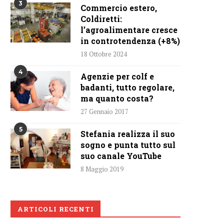
3
Commercio estero,
Coldiretti:
l’agroalimentare cresce
in controtendenza (+8%)
18 Ottobre 2024
4
Agenzie per colf e
badanti, tutto regolare,
ma quanto costa?
27 Gennaio 2017
5
Stefania realizza il suo
sogno e punta tutto sul
suo canale YouTube
8 Maggio 2019
ARTICOLI RECENTI