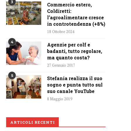
3
Commercio estero,
Coldiretti:
l’agroalimentare cresce
in controtendenza (+8%)
18 Ottobre 2024
4
Agenzie per colf e
badanti, tutto regolare,
ma quanto costa?
27 Gennaio 2017
5
Stefania realizza il suo
sogno e punta tutto sul
suo canale YouTube
8 Maggio 2019
ARTICOLI RECENTI