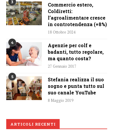
3
Commercio estero,
Coldiretti:
l’agroalimentare cresce
in controtendenza (+8%)
18 Ottobre 2024
4
Agenzie per colf e
badanti, tutto regolare,
ma quanto costa?
27 Gennaio 2017
5
Stefania realizza il suo
sogno e punta tutto sul
suo canale YouTube
8 Maggio 2019
ARTICOLI RECENTI