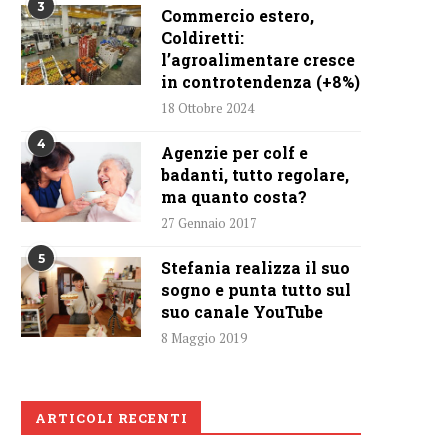
3
Commercio estero,
Coldiretti:
l’agroalimentare cresce
in controtendenza (+8%)
18 Ottobre 2024
4
Agenzie per colf e
badanti, tutto regolare,
ma quanto costa?
27 Gennaio 2017
5
Stefania realizza il suo
sogno e punta tutto sul
suo canale YouTube
8 Maggio 2019
ARTICOLI RECENTI