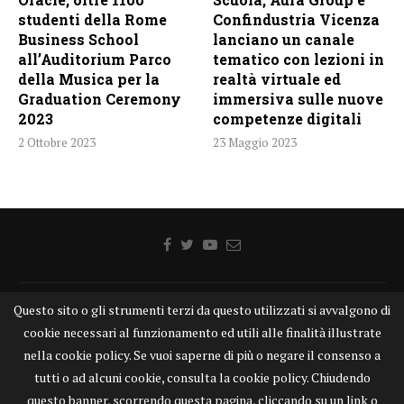
studenti della Rome
Confindustria Vicenza
Business School
lanciano un canale
all’Auditorium Parco
tematico con lezioni in
della Musica per la
realtà virtuale ed
Graduation Ceremony
immersiva sulle nuove
2023
competenze digitali
2 Ottobre 2023
23 Maggio 2023
Questo sito o gli strumenti terzi da questo utilizzati si avvalgono di
Home
Chi siamo
Disclaimer
Cookie
Contatti
cookie necessari al funzionamento ed utili alle finalità illustrate
Privacy Policy
KONGTV
nella cookie policy. Se vuoi saperne di più o negare il consenso a
KONGnews ©KONG Comunicazione s.r.l. - P.IVA: 15049871005
tutti o ad alcuni cookie, consulta la cookie policy. Chiudendo
Alcune delle foto pubblicate su KONGnews.it sono state prese da Internet,
questo banner, scorrendo questa pagina, cliccando su un link o