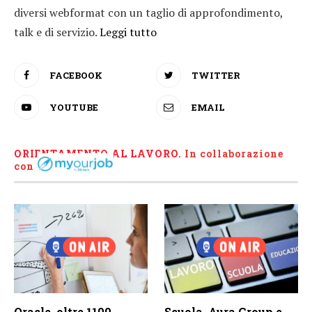
diversi webformat con un taglio di approfondimento,
talk e di servizio.
Leggi tutto
FACEBOOK
TWITTER
YOUTUBE
EMAIL
ORIENTAMENTO AL LAVORO.
I
n collaborazione
con
Oracle, oltre 1100
Scuola, Aura Group e