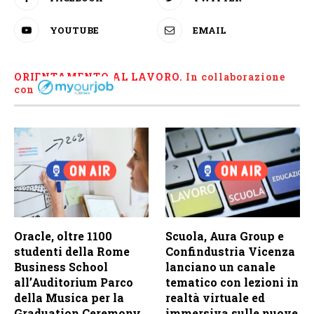
YOUTUBE
EMAIL
ORIENTAMENTO AL LAVORO.
I
n collaborazione
con
Oracle, oltre 1100
Scuola, Aura Group e
studenti della Rome
Confindustria Vicenza
Business School
lanciano un canale
all’Auditorium Parco
tematico con lezioni in
della Musica per la
realtà virtuale ed
Graduation Ceremony
immersiva sulle nuove