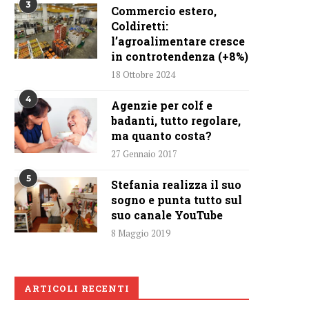
3
Commercio estero,
Coldiretti:
l’agroalimentare cresce
in controtendenza (+8%)
18 Ottobre 2024
4
Agenzie per colf e
badanti, tutto regolare,
ma quanto costa?
27 Gennaio 2017
5
Stefania realizza il suo
sogno e punta tutto sul
suo canale YouTube
8 Maggio 2019
ARTICOLI RECENTI