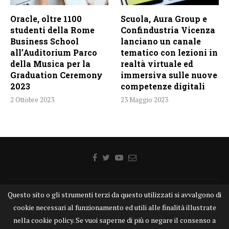
Oracle, oltre 1100
Scuola, Aura Group e
studenti della Rome
Confindustria Vicenza
Business School
lanciano un canale
all’Auditorium Parco
tematico con lezioni in
della Musica per la
realtà virtuale ed
Graduation Ceremony
immersiva sulle nuove
2023
competenze digitali
2 Ottobre 2023
23 Maggio 2023
Questo sito o gli strumenti terzi da questo utilizzati si avvalgono di
Home
Chi siamo
Disclaimer
Cookie
Contatti
cookie necessari al funzionamento ed utili alle finalità illustrate
Privacy Policy
KONGTV
nella cookie policy. Se vuoi saperne di più o negare il consenso a
KONGnews ©KONG Comunicazione s.r.l. - P.IVA: 15049871005