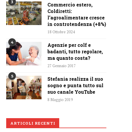
3
Commercio estero,
Coldiretti:
l’agroalimentare cresce
in controtendenza (+8%)
18 Ottobre 2024
4
Agenzie per colf e
badanti, tutto regolare,
ma quanto costa?
27 Gennaio 2017
5
Stefania realizza il suo
sogno e punta tutto sul
suo canale YouTube
8 Maggio 2019
ARTICOLI RECENTI