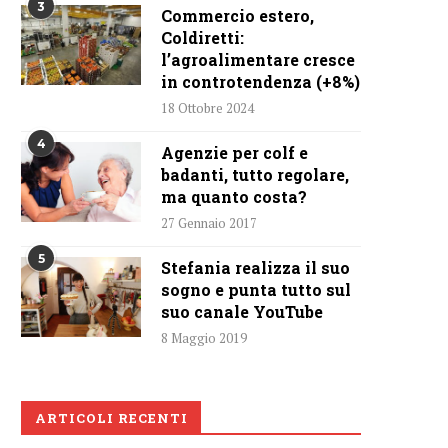
3
Commercio estero,
Coldiretti:
l’agroalimentare cresce
in controtendenza (+8%)
18 Ottobre 2024
4
Agenzie per colf e
badanti, tutto regolare,
ma quanto costa?
27 Gennaio 2017
5
Stefania realizza il suo
sogno e punta tutto sul
suo canale YouTube
8 Maggio 2019
ARTICOLI RECENTI