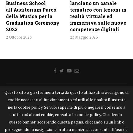
Business School
lanciano un canale
all’Auditorium Parco
tematico con lezioni in
della Musica per la
realtà virtuale ed
Graduation Ceremony
immersiva sulle nuove
2023
competenze digitali
2 Ottobre 2023
23 Maggio 2023
Questo sito o gli strumenti terzi da questo utilizzati si avvalgono di
Home
Chi siamo
Disclaimer
Cookie
Contatti
cookie necessari al funzionamento ed utili alle finalità illustrate
Privacy Policy
KONGTV
nella cookie policy. Se vuoi saperne di più o negare il consenso a
KONGnews ©KONG Comunicazione s.r.l. - P.IVA: 15049871005
tutti o ad alcuni cookie, consulta la cookie policy. Chiudendo
Alcune delle foto pubblicate su KONGnews.it sono state prese da Internet,
questo banner, scorrendo questa pagina, cliccando su un link o
e valutate di pubblico dominio. Qualora i soggetti o gli autori delle stesse
proseguendo la navigazione in altra maniera, acconsenti all’uso dei
avessero qualcosa da eccepire alla loro pubblicazione, non esitino a