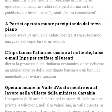
informazioni “ingannevoli” in relazione ai costi delle
operazioni di compravendita sulla piattaforma on line,
pubblicizzate invece come “gratuite/senza commissioni”
A Portici operaio muore precipitando dal terzo
piano
L’uomo aveva 59 anni ed è caduto mentre stava sistemando
una guaina di copertura di un edificio
L’Inps lancia l’allarme: occhio al mittente, false
e-mail Inps per truffare gli utenti
dietro la promessa di un rimborso economico viene richiesto
un aggiornamento delle coordinate bancarie o un bonifico
immediato per evitare sanzioni
Operaio muore in Valle d’Aosta mentre era al
lavoro nella villetta della ministra Cartabia
Un operaio di 38 anni è morto nel cantiere di un’abitazione
privata, a Ollomont, nell’alta Valpelline, in Valle d’Aosta. In
base a una prima ricostruzione, l’uomo è rimasto schiacciato